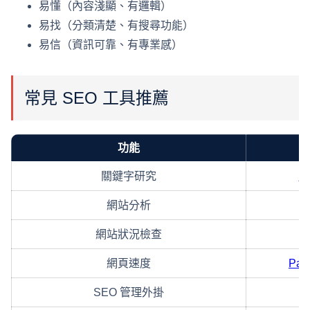
易懂（內容淺顯、有邏輯）
易找（分類清楚、有搜尋功能）
易信（資訊可靠、有專業感）
常見 SEO 工具推薦
功能
關鍵字研究
Go
網站分析
網站狀況檢查
網頁速度
Pag
SEO 管理外掛